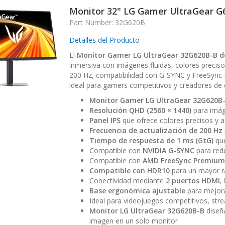
Monitor 32" LG Gamer UltraGear 
Part Number: 32G620B
Detalles del Producto
El
Monitor Gamer LG UltraGear 32G620B-B d
inmersiva con imágenes fluidas, colores precis
200 Hz, compatibilidad con G-SYNC y FreeSync 
ideal para gamers competitivos y creadores de 
Monitor Gamer LG UltraGear 32G620B
Resolución QHD (2560 × 1440)
para imág
Panel IPS
que ofrece colores precisos y a
Frecuencia de actualización de 200 Hz
Tiempo de respuesta de 1 ms (GtG)
que
Compatible con
NVIDIA G-SYNC
para redu
Compatible con
AMD FreeSync Premium
Compatible con HDR10
para un mayor ra
Conectividad mediante
2 puertos HDMI
,
Base ergonómica ajustable
para mejora
Ideal para videojuegos competitivos, str
Monitor LG UltraGear 32G620B-B
diseña
imagen en un solo monitor