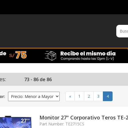
es:
73 - 86 de 86
(actual)
«
1
2
3
4
or:
Monitor 27" Corporativo Teros TE
Part Number: TE2715CS