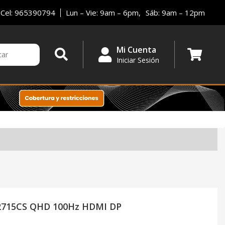
Cel: 965390794
Lun – Vie: 9am – 6pm,
Sáb: 9am – 12pm
Mi Cuenta
Iniciar Sesión
-2715CS QHD 100Hz HDMI DP