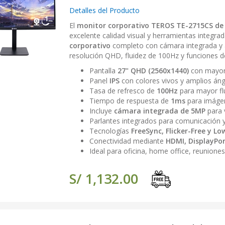
Detalles del Producto
El
monitor corporativo TEROS TE-2715CS de 
excelente calidad visual y herramientas integr
corporativo
completo con cámara integrada y 
resolución QHD, fluidez de 100Hz y funciones d
Pantalla
27" QHD (2560x1440)
con mayor 
Panel
IPS
con colores vivos y amplios áng
Tasa de refresco de
100Hz
para mayor flu
Tiempo de respuesta de
1ms
para imáge
Incluye
cámara integrada de 5MP
para 
Parlantes integrados para comunicación y
Tecnologías
FreeSync, Flicker-Free y Lo
Conectividad mediante
HDMI, DisplayPor
Ideal para oficina, home office, reuniones
S/ 1,132.00