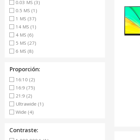
0.03 MS (3)
0.5 MS (1)
1 MS (37)
14 MS (1)
4 MS (6)
5 MS (27)
6 MS (8)
Proporción:
16:10 (2)
16:9 (75)
21:9 (2)
Ultrawide (1)
Wide (4)
Contraste: