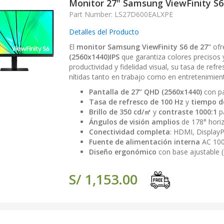
Monitor 27" Samsung ViewFinity S
Part Number: LS27D600EALXPE
Detalles del Producto
El
monitor Samsung ViewFinity S6 de 27"
ofr
(2560x1440)IPS
que garantiza colores precisos 
productividad y fidelidad visual, su tasa de refr
nítidas tanto en trabajo como en entretenimien
Pantalla de 27” QHD (2560x1440)
con p
Tasa de refresco de 100 Hz
y
tiempo d
Brillo de 350 cd/㎡
y
contraste 1000:1
pa
Ángulos de visión amplios
de 178° horizo
Conectividad completa
: HDMI, DisplayP
Fuente de alimentación interna
AC 100
Diseño ergonómico
con base ajustable (
S/ 1,153.00