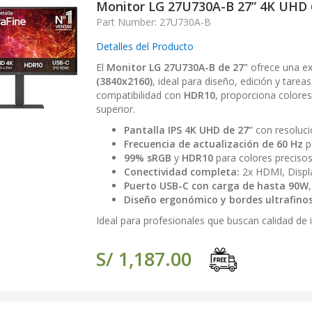
Monitor LG 27U730A-B 27” 4K UHD 
Part Number: 27U730A-B
Detalles del Producto
El
Monitor LG 27U730A-B de 27"
ofrece una ex
(3840x2160)
, ideal para diseño, edición y tarea
compatibilidad con
HDR10
, proporciona colores
superior.
Pantalla IPS 4K UHD de 27”
con resoluci
Frecuencia de actualización de 60 Hz
p
99% sRGB
y
HDR10
para colores preciso
Conectividad completa:
2x HDMI, Display
Puerto USB-C con carga de hasta 90W
Diseño ergonómico y bordes ultrafino
Ideal para profesionales que buscan calidad d
S/ 1,187.00