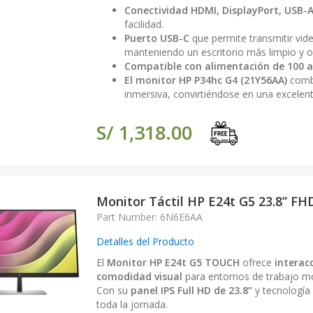
Conectividad HDMI, DisplayPort, USB-
facilidad.
Puerto USB-C
que permite transmitir vid
manteniendo un escritorio más limpio y o
Compatible con alimentación de 100 a
El monitor HP P34hc G4 (21Y56AA)
combi
inmersiva, convirtiéndose en una excelent
S/ 1,318.00
Monitor Táctil HP E24t G5 23.8” F
Part Number: 6N6E6AA
Detalles del Producto
El
Monitor HP E24t G5 TOUCH
ofrece
interac
comodidad visual
para entornos de trabajo mod
Con su
panel IPS Full HD de 23.8”
y tecnología 
toda la jornada.