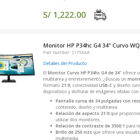
S/ 1,222.00
Monitor HP P34hc G4 34" Curvo W
Part Number: 21Y56AA
Detalles del Producto
El
Monitor Curvo HP P34hc G4 de 34"
ofrece un
multitarea y entretenimiento. ¿Buscas un
moni
formato
21:9
, conectividad
USB-C
y diseño cur
dispositivos y disfrutar de imágenes nítidas con
Pantalla curva de 34 pulgadas con re
contenido, diseño y multitarea.
Relación de aspecto 21:9
que proporcion
utilizar dos monitores.
Relación de contraste de 3500:1
para n
Brillo de 250 nits
que ofrece una visualiz
multimedia.