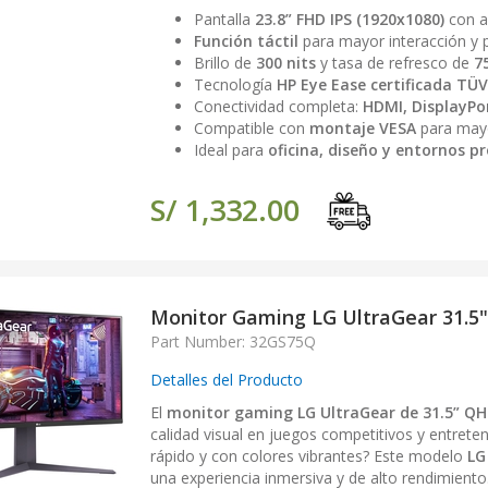
Pantalla
23.8” FHD IPS (1920x1080)
con a
Función táctil
para mayor interacción y 
Brillo de
300 nits
y tasa de refresco de
7
Tecnología
HP Eye Ease certificada TÜV
Conectividad completa:
HDMI, DisplayPo
Compatible con
montaje VESA
para mayo
Ideal para
oficina, diseño y entornos p
S/ 1,332.00
Monitor Gaming LG UltraGear 31.5
Part Number: 32GS75Q
Detalles del Producto
El
monitor gaming LG UltraGear de 31.5” QH
calidad visual en juegos competitivos y entret
rápido y con colores vibrantes? Este modelo
LG
una experiencia inmersiva y de alto rendimiento