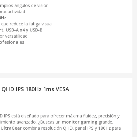
mplios ángulos de visión
productividad
5Hz
que reduce la fatiga visual
rt, USB-A x4 y USB-B
r versatilidad
rofesionales
" QHD IPS 180Hz 1ms VESA
D IPS
está diseñado para ofrecer máxima fluidez, precisión y
enimiento avanzado. ¿Buscas un
monitor gaming
grande,
 UltraGear
combina resolución QHD, panel IPS y 180Hz para
.