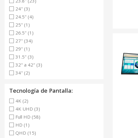
23.8" (23)
24" (3)
24.5" (4)
25" (1)
26.5" (1)
27" (34)
29" (1)
31.5" (3)
32" a 42" (3)
34" (2)
Tecnología de Pantalla:
4K (2)
4K UHD (3)
Full HD (58)
HD (1)
QHD (15)