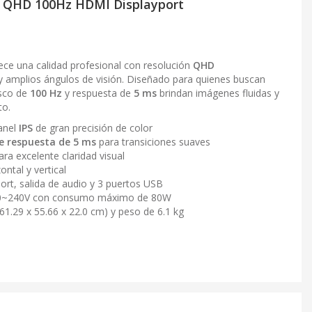
6 QHD 100Hz HDMI Displayport
ece una calidad profesional con resolución
QHD
y amplios ángulos de visión. Diseñado para quienes buscan
esco de
100 Hz
y respuesta de
5 ms
brindan imágenes fluidas y
to.
anel
IPS
de gran precisión de color
e respuesta de 5 ms
para transiciones suaves
ra excelente claridad visual
ntal y vertical
ort, salida de audio y 3 puertos USB
~240V con consumo máximo de 80W
61.29 x 55.66 x 22.0 cm) y peso de 6.1 kg