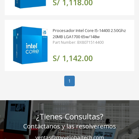
S/ 1,118.00
Procesador Intel Core I5-14400 2.50Ghz
20MB LGA1700 65w/148w
Part Number: BX8071514400
S/ 1,142.00
(actual)
1
¿Tienes Consultas?
Contáctanos y las resolveremos
ventas@myvglobaltech.com