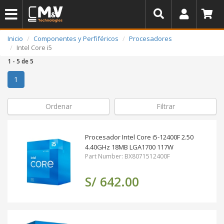
Inicio
Componentes y Perfiféricos
Procesadores
Intel Core i5
1 - 5 de 5
(actual)
1
Ordenar
Filtrar
Procesador Intel Core i5-12400F 2.50
4.40GHz 18MB LGA1700 117W
Part Number: BX8071512400F
S/ 642.00