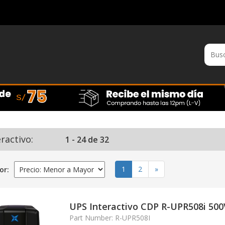
ractivo:
1 - 24 de 32
(actual)
1
2
»
or:
UPS Interactivo CDP R-UPR508i 50
Part Number: R-UPR508I