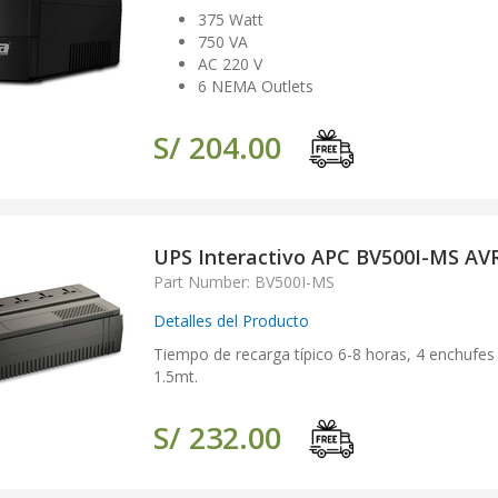
375 Watt
750 VA
AC 220 V
6 NEMA Outlets
S/ 204.00
UPS Interactivo APC BV500I-MS AV
Part Number: BV500I-MS
Detalles del Producto
Tiempo de recarga típico 6-8 horas, 4 enchufes 
1.5mt.
S/ 232.00