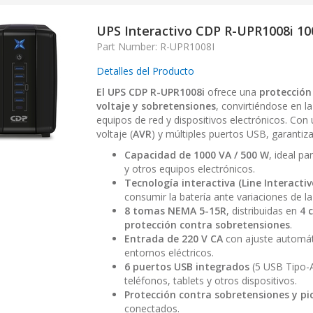
UPS Interactivo CDP R-UPR1008i 1
Part Number: R-UPR1008I
Detalles del Producto
El UPS CDP R-UPR1008i
ofrece una
protección
voltaje y sobretensiones
, convirtiéndose en l
equipos de red y dispositivos electrónicos. Co
voltaje (
AVR
) y múltiples puertos USB, garantiz
Capacidad de 1000 VA / 500 W
, ideal p
y otros equipos electrónicos.
Tecnología interactiva (Line Interactiv
consumir la batería ante variaciones de la 
8 tomas NEMA 5-15R
, distribuidas en
4 
protección contra sobretensiones
.
Entrada de 220 V CA
con ajuste automát
entornos eléctricos.
6 puertos USB integrados
(5 USB Tipo-A
teléfonos, tablets y otros dispositivos.
Protección contra sobretensiones y pic
conectados.