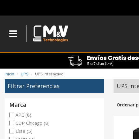
Inicio
UPS
UPS Interactivo
Filtrar Preferencias
UPS Inte
Marca:
Ordenar p
APC (8)
CDP Chicago (8)
Elise (5)