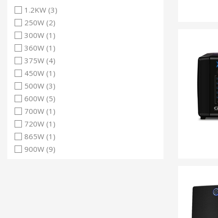
1.2KW (3)
250W (2)
300W (1)
360W (1)
375W (4)
450W (1)
500W (3)
600W (5)
700W (1)
720W (1)
865W (1)
900W (9)