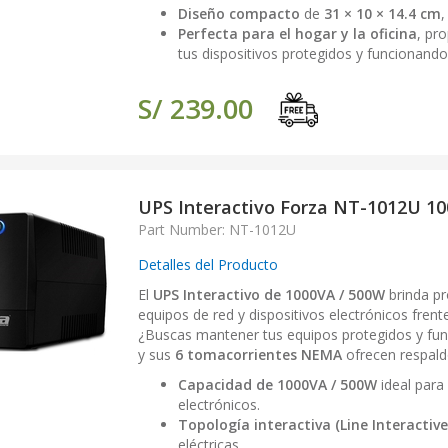
Diseño compacto
de
31 × 10 × 14.4 cm
,
Perfecta para el hogar y la oficina
, pr
tus dispositivos protegidos y funcionand
S/ 239.00
UPS Interactivo Forza NT-1012U 1
Part Number: NT-1012U
Detalles del Producto
El
UPS Interactivo de 1000VA / 500W
brinda pr
equipos de red y dispositivos electrónicos frent
¿Buscas mantener tus equipos protegidos y fu
y sus
6 tomacorrientes NEMA
ofrecen respaldo
Capacidad de 1000VA / 500W
ideal para
electrónicos.
Topología interactiva (Line Interactive
eléctricas.