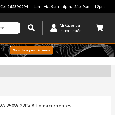
Cel: 965390794
Lun – Vie: 9am – 6pm,
Sáb: 9am – 12pm
Mi Cuenta
Iniciar Sesión
0VA 250W 220V 8 Tomacorrientes