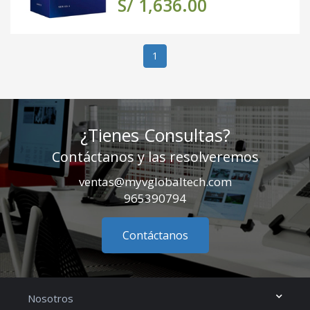
S/ 1,636.00
(actual)
1
¿Tienes Consultas?
Contáctanos y las resolveremos
ventas@myvglobaltech.com
965390794
Contáctanos
Nosotros