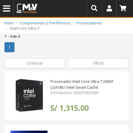
Inicio
Componentes y Perfiféricos
Procesadores
Intel Core Ultra 7
1 - 4 de 4
(actual)
1
Ordenar
Filtrar
Procesador Intel Core Ultra 7 265KF
LGA1851 Intel Smart Caché
Part Number: BX80768265KF
S/ 1,315.00