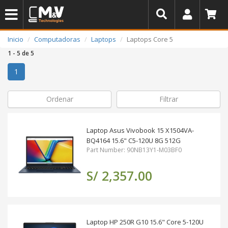
Inicio
Computadoras
Laptops
Laptops Core 5
1 - 5 de 5
(actual)
1
Ordenar
Filtrar
Laptop Asus Vivobook 15 X1504VA-
BQ4164 15.6" C5-120U 8G 512G
Part Number: 90NB13Y1-M03BF0
S/ 2,357.00
Laptop HP 250R G10 15.6" Core 5-120U