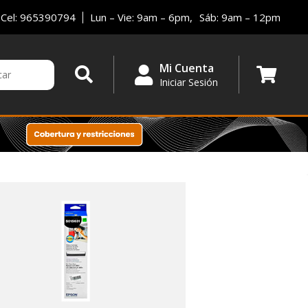
Cel: 965390794
Lun – Vie: 9am – 6pm,
Sáb: 9am – 12pm
Mi Cuenta
Iniciar Sesión