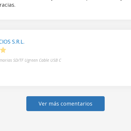
acias.
OS S.R.L.
5
morias SD/TF Ugreen Cable USB C
Ver más comentarios