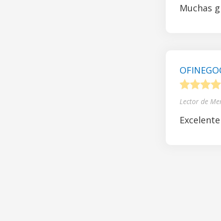
Muchas gr
OFINEGOCI
1
2
3
4
Lector de Me
Excelente