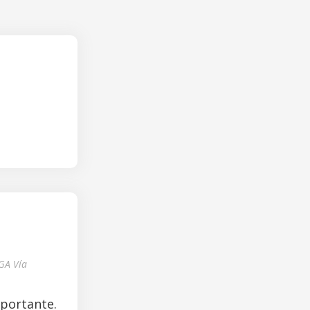
GA Vía
mportante.