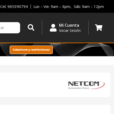
Cel: 965390794
Lun – Vie: 9am – 6pm,
Sáb: 9am – 12pm
Mi Cuenta
Iniciar Sesión