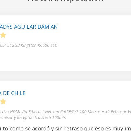
ADYS AGUILAR DAMIAN
5
 2.5" 512GB Kingston KC600 SSD
 DE CHILE
5
Activo HDMI Vía Ethernet Netcom Cat5E/6/7 100 Metros + x2 Extensor V
nsmisor y Receptor TrauTech 100mts
ltó como se acordó y sin retraso que eso es muy i