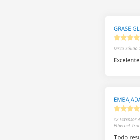
GRASE GL
1
2
3
4
Disco Sólido
Excelente
EMBAJADA
1
2
3
4
x2 Extensor 
Ethernet Tra
Todo resu