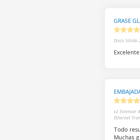
GRASE GL
1
2
3
4
Disco Sólido
Excelente
EMBAJADA
1
2
3
4
x2 Extensor 
Ethernet Tra
Todo resu
Muchas gr