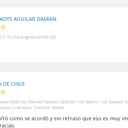
ADYS AGUILAR DAMIAN
5
 2.5" 512GB Kingston KC600 SSD
 DE CHILE
5
Activo HDMI Vía Ethernet Netcom Cat5E/6/7 100 Metros + x2 Extensor V
nsmisor y Receptor TrauTech 100mts
ltó como se acordó y sin retraso que eso es muy i
acias.