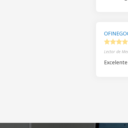
OFINEGOCI
1
2
3
4
Lector de Me
Excelente