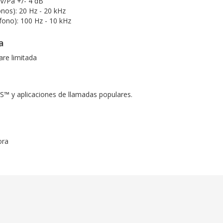
BV/Pa +/- 4 dB
nos): 20 Hz - 20 kHz
fono): 100 Hz - 10 kHz
a
re limitada
y aplicaciones de llamadas populares.
ora