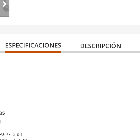
ESPECIFICACIONES
DESCRIPCIÓN
as
l
m
/Pa +/- 3 dB