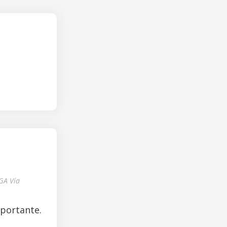
GA Vía
mportante.