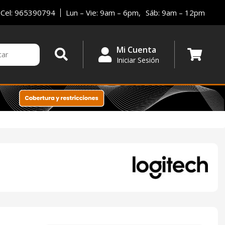
Cel: 965390794
Lun – Vie: 9am – 6pm,
Sáb: 9am – 12pm
Mi Cuenta
Iniciar Sesión