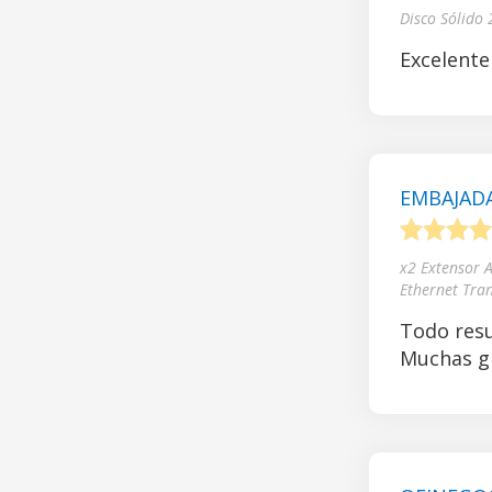
1
2
3
4
Disco Sólido
Excelente
EMBAJADA
1
2
3
4
x2 Extensor 
Ethernet Tra
Todo resu
Muchas gr