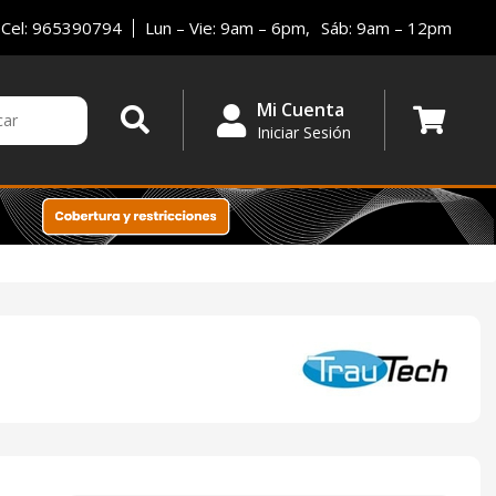
Cel: 965390794
Lun – Vie: 9am – 6pm,
Sáb: 9am – 12pm
Mi Cuenta
Iniciar Sesión