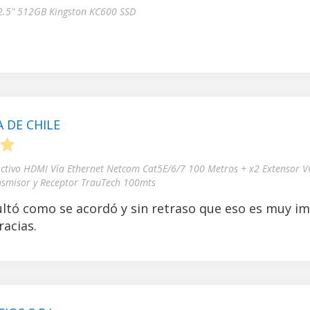
5
 2.5" 512GB Kingston KC600 SSD
 DE CHILE
5
Activo HDMI Vía Ethernet Netcom Cat5E/6/7 100 Metros + x2 Extensor V
nsmisor y Receptor TrauTech 100mts
ltó como se acordó y sin retraso que eso es muy i
acias.