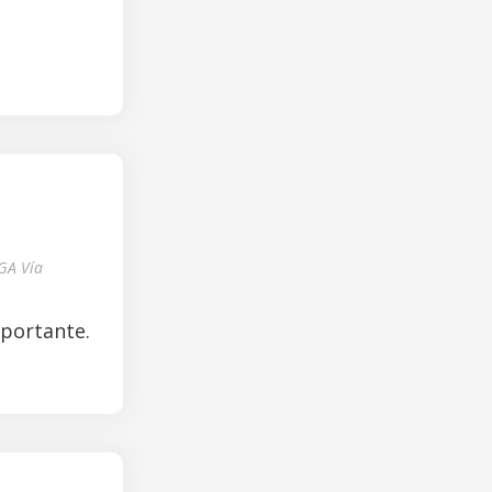
GA Vía
mportante.