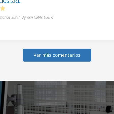
OS S.R.L.
5
morias SD/TF Ugreen Cable USB C
Ver más comentarios