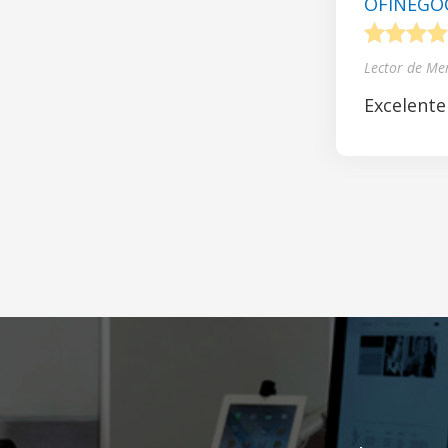
OFINEGOCI
1
2
3
4
Lector de Me
Excelente