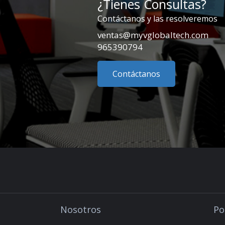
¿Tienes Consultas?
Contáctanos y las resolveremos
ventas@myvglobaltech.com
965390794
Contáctanos
Nosotros
Po