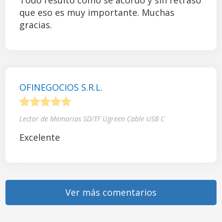
Todo resultó como se acordó y sin retraso
que eso es muy importante. Muchas
gracias.
OFINEGOCIOS S.R.L.
1
2
3
4
5
Lector de Memorias SD/TF Ugreen Cable USB C
Excelente
Ver más comentarios