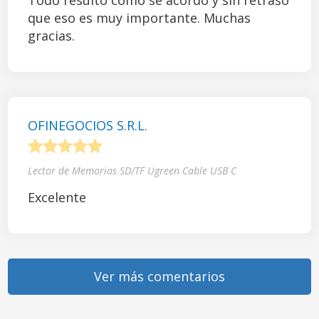
Todo resultó como se acordó y sin retraso
que eso es muy importante. Muchas
gracias.
OFINEGOCIOS S.R.L.
1
2
3
4
5
Lector de Memorias SD/TF Ugreen Cable USB C
Excelente
Ver más comentarios