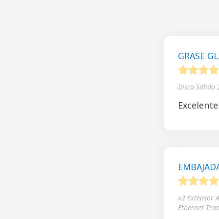
GRASE GL
1
2
3
4
Disco Sólido
Excelente
EMBAJADA
1
2
3
4
x2 Extensor 
Ethernet Tra