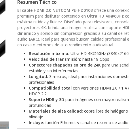
Resumen Técnico
El cable HDMI 2.0 NETCOM PE-HD0103
ofrece una conexi
premium para disfrutar contenido en
Ultra HD 4K@60Hz
co
máxima nitidez y fluidez. Diseñado para televisores, consol
proyectores 4K, brinda una imagen realista con soporte
HD
dinámico
y sonido sin compresión gracias a su canal de re
audio
(ARC)
. Ideal para quienes buscan calidad profesional 
en casa o entornos de alto rendimiento audiovisual.
Resolución máxima:
Ultra HD 4K@60Hz (3840x2160
Velocidad de transmisión:
hasta 18 Gbps
Conectores chapados en oro de 24K
para una seña
estable y sin interferencias
Longitud:
3 metros, ideal para instalaciones domésti
profesionales
Compatibilidad total
con versiones HDMI 2.0 / 1.4 /
HDCP 2.2
Soporte HDR y 3D
para imágenes con mayor realism
profundidad
Materiales de alta calidad:
cobre libre de halógeno y
blindaje
Incluye:
función Ethernet y canal de retorno de audio