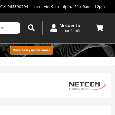
Cel: 965390794
Lun – Vie: 9am – 6pm,
Sáb: 9am – 12pm
Mi Cuenta
Iniciar Sesión