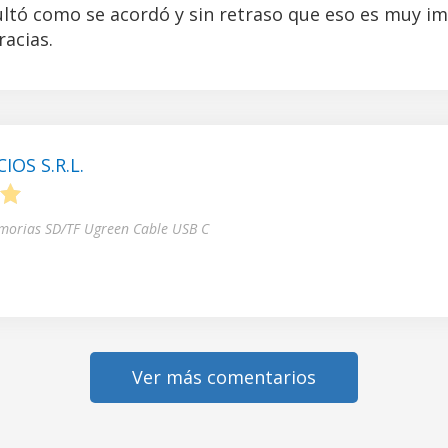
ltó como se acordó y sin retraso que eso es muy i
acias.
OS S.R.L.
5
morias SD/TF Ugreen Cable USB C
Ver más comentarios