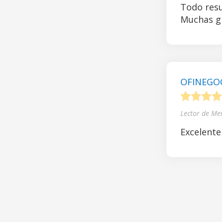
Todo resu
Muchas gr
OFINEGOCI
1
2
3
4
Lector de Me
Excelente