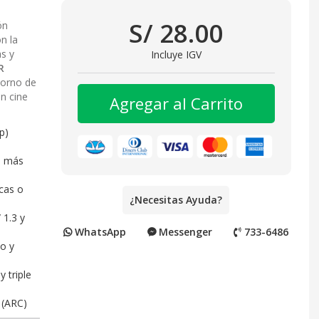
S/ 28.00
ón
n la
as y
Incluye IGV
R
torno de
en cine
Agregar al Carrito
p)
l más
cas o
¿Necesitas Ayuda?
 1.3 y
WhatsApp
Messenger
733-6486
o y
 triple
 (ARC)