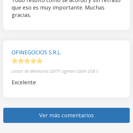
Todo resultó como se acordó y sin retraso
que eso es muy importante. Muchas
gracias.
OFINEGOCIOS S.R.L.
1
2
3
4
5
Lector de Memorias SD/TF Ugreen Cable USB C
Excelente
Ver más comentarios