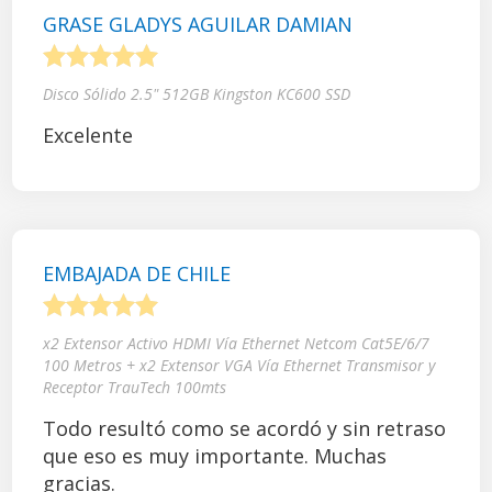
GRASE GLADYS AGUILAR DAMIAN
1
2
3
4
5
Disco Sólido 2.5" 512GB Kingston KC600 SSD
Excelente
EMBAJADA DE CHILE
1
2
3
4
5
x2 Extensor Activo HDMI Vía Ethernet Netcom Cat5E/6/7
100 Metros + x2 Extensor VGA Vía Ethernet Transmisor y
Receptor TrauTech 100mts
Todo resultó como se acordó y sin retraso
que eso es muy importante. Muchas
gracias.