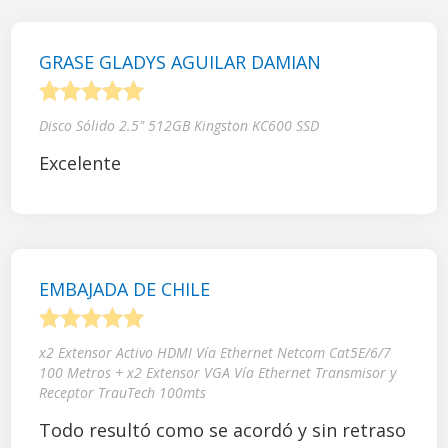
GRASE GLADYS AGUILAR DAMIAN
1
2
3
4
5
Disco Sólido 2.5" 512GB Kingston KC600 SSD
Excelente
EMBAJADA DE CHILE
1
2
3
4
5
x2 Extensor Activo HDMI Vía Ethernet Netcom Cat5E/6/7
100 Metros + x2 Extensor VGA Vía Ethernet Transmisor y
Receptor TrauTech 100mts
Todo resultó como se acordó y sin retraso