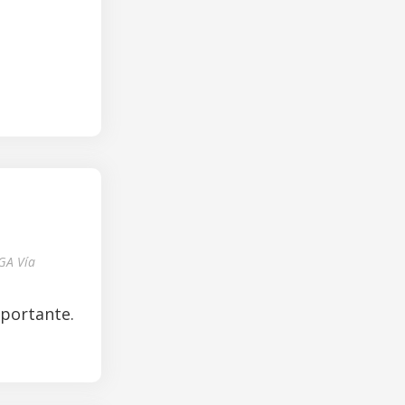
GA Vía
mportante.