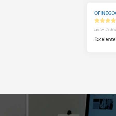
OFINEGOCI
1
2
3
4
Lector de Me
Excelente