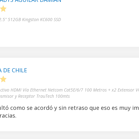
5
 2.5" 512GB Kingston KC600 SSD
 DE CHILE
5
Activo HDMI Vía Ethernet Netcom Cat5E/6/7 100 Metros + x2 Extensor V
nsmisor y Receptor TrauTech 100mts
ltó como se acordó y sin retraso que eso es muy i
acias.