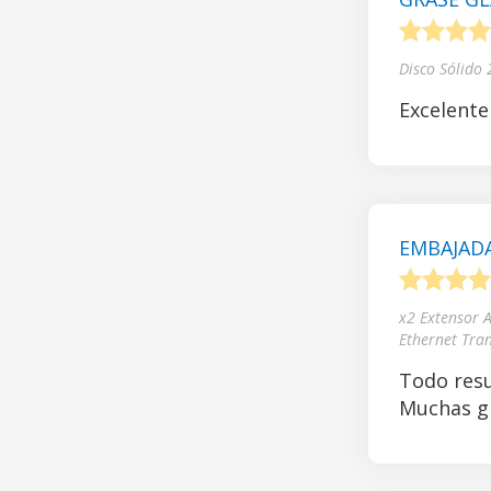
1
2
3
4
Disco Sólido
Excelente
EMBAJADA
1
2
3
4
x2 Extensor 
Ethernet Tra
Todo resu
Muchas gr