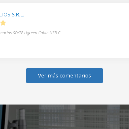
OS S.R.L.
5
morias SD/TF Ugreen Cable USB C
Ver más comentarios