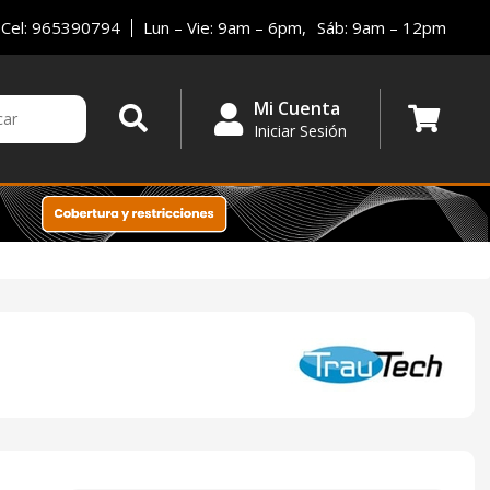
Cel: 965390794
Lun – Vie: 9am – 6pm,
Sáb: 9am – 12pm
Mi Cuenta
Iniciar Sesión