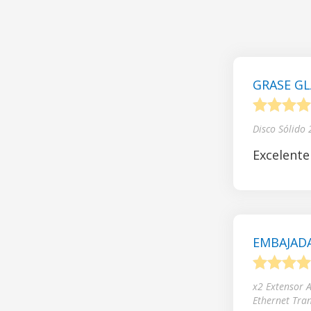
GRASE GL
1
2
3
4
Disco Sólido
Excelente
EMBAJADA
1
2
3
4
x2 Extensor 
Ethernet Tra