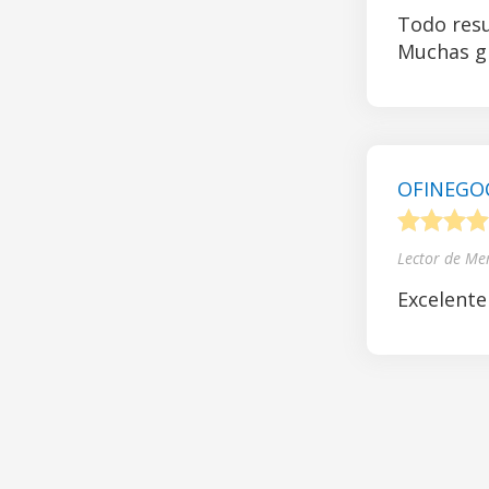
Todo resu
Muchas gr
OFINEGOCI
1
2
3
4
Lector de Me
Excelente