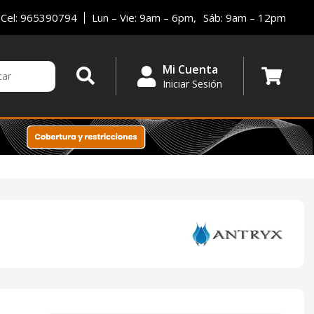
Cel: 965390794
Lun – Vie: 9am – 6pm,
Sáb: 9am – 12pm
Mi Cuenta
Iniciar Sesión