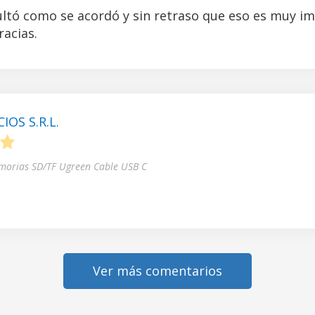
ltó como se acordó y sin retraso que eso es muy i
acias.
OS S.R.L.
5
morias SD/TF Ugreen Cable USB C
Ver más comentarios