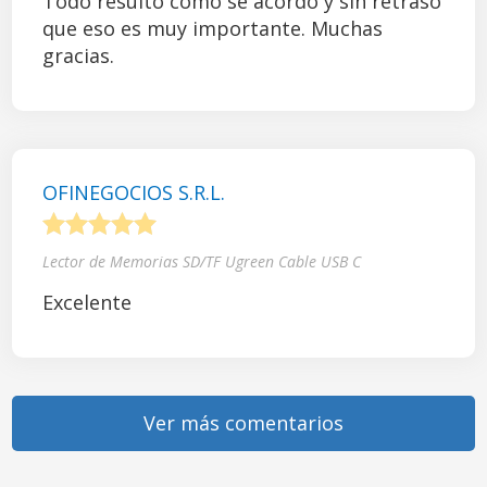
Todo resultó como se acordó y sin retraso
que eso es muy importante. Muchas
gracias.
OFINEGOCIOS S.R.L.
1
2
3
4
5
Lector de Memorias SD/TF Ugreen Cable USB C
Excelente
Ver más comentarios