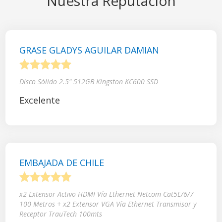
Nuestra Reputación
GRASE GLADYS AGUILAR DAMIAN
1
2
3
4
5
Disco Sólido 2.5" 512GB Kingston KC600 SSD
Excelente
EMBAJADA DE CHILE
1
2
3
4
5
x2 Extensor Activo HDMI Vía Ethernet Netcom Cat5E/6/7
100 Metros + x2 Extensor VGA Vía Ethernet Transmisor y
Receptor TrauTech 100mts