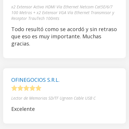
1
2
3
4
5
x2 Extensor Activo HDMI Vía Ethernet Netcom Cat5E/6/7
100 Metros + x2 Extensor VGA Vía Ethernet Transmisor y
Receptor TrauTech 100mts
Todo resultó como se acordó y sin retraso
que eso es muy importante. Muchas
gracias.
OFINEGOCIOS S.R.L.
1
2
3
4
5
Lector de Memorias SD/TF Ugreen Cable USB C
Excelente