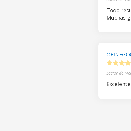
Todo resu
Muchas gr
OFINEGOCI
1
2
3
4
Lector de Me
Excelente