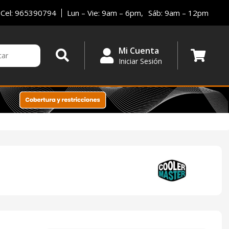
Cel: 965390794
Lun – Vie: 9am – 6pm,
Sáb: 9am – 12pm
Mi Cuenta
Iniciar Sesión