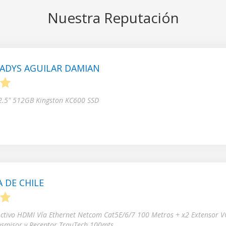
Nuestra Reputación
ADYS AGUILAR DAMIAN
5
 2.5" 512GB Kingston KC600 SSD
 DE CHILE
5
Activo HDMI Vía Ethernet Netcom Cat5E/6/7 100 Metros + x2 Extensor V
nsmisor y Receptor TrauTech 100mts