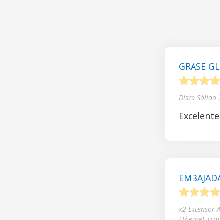
GRASE GL
1
2
3
4
Disco Sólido
Excelente
EMBAJADA
1
2
3
4
x2 Extensor 
Ethernet Tra