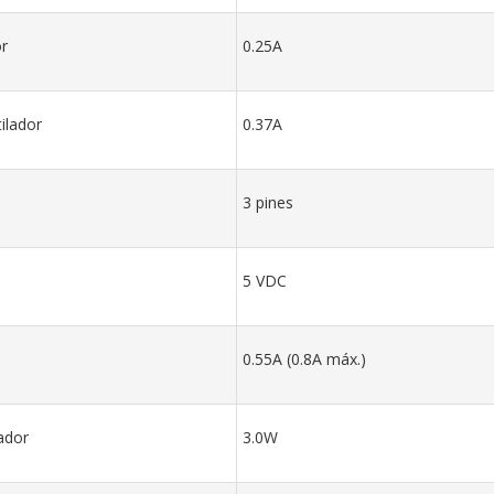
or
0.25A
ilador
0.37A
3 pines
5 VDC
0.55A (0.8A máx.)
ador
3.0W