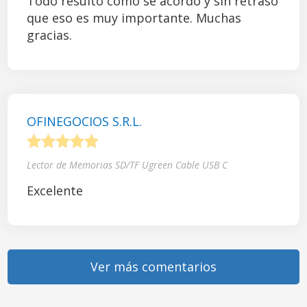
Todo resultó como se acordó y sin retraso
que eso es muy importante. Muchas
gracias.
OFINEGOCIOS S.R.L.
1
2
3
4
5
Lector de Memorias SD/TF Ugreen Cable USB C
Excelente
Ver más comentarios