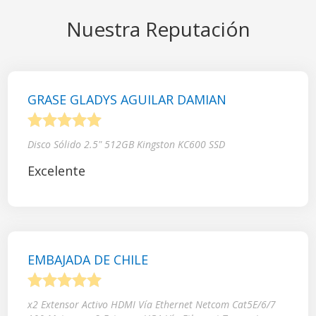
Nuestra Reputación
GRASE GLADYS AGUILAR DAMIAN
1
2
3
4
5
Disco Sólido 2.5" 512GB Kingston KC600 SSD
Excelente
EMBAJADA DE CHILE
1
2
3
4
5
x2 Extensor Activo HDMI Vía Ethernet Netcom Cat5E/6/7