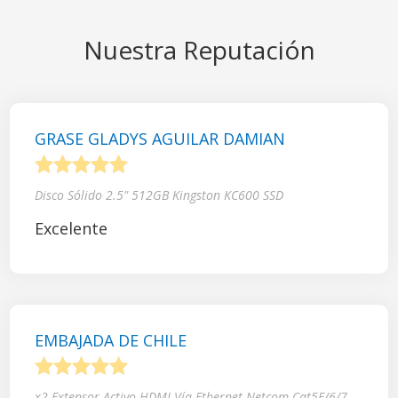
Nuestra Reputación
GRASE GLADYS AGUILAR DAMIAN
1
2
3
4
5
Disco Sólido 2.5" 512GB Kingston KC600 SSD
Excelente
EMBAJADA DE CHILE
1
2
3
4
5
x2 Extensor Activo HDMI Vía Ethernet Netcom Cat5E/6/7