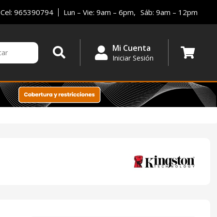
Cel: 965390794
Lun – Vie: 9am – 6pm,
Sáb: 9am – 12pm
Mi Cuenta
Iniciar Sesión