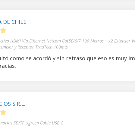
 DE CHILE
5
Activo HDMI Vía Ethernet Netcom Cat5E/6/7 100 Metros + x2 Extensor V
nsmisor y Receptor TrauTech 100mts
ltó como se acordó y sin retraso que eso es muy i
acias.
OS S.R.L.
5
morias SD/TF Ugreen Cable USB C