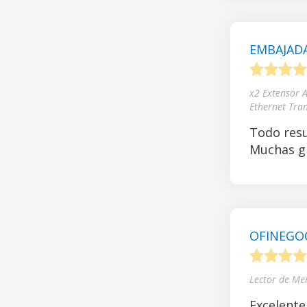
EMBAJADA
1
2
3
4
x2 Extensor 
Ethernet Tra
Todo resu
Muchas gr
OFINEGOCI
1
2
3
4
Lector de Me
Excelente