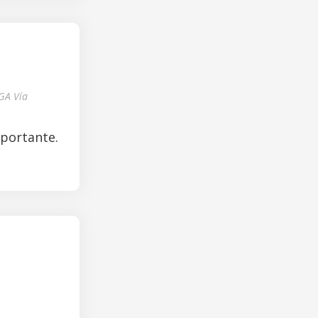
GA Vía
mportante.