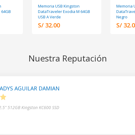
n
Memoria USB Kingston
Memoria U
M 64GB
DataTraveler Exodia M 64GB
DataTrave
USB A Verde
Negro
S/ 32.00
S/ 32.
Nuestra Reputación
ADYS AGUILAR DAMIAN
5
 2.5" 512GB Kingston KC600 SSD