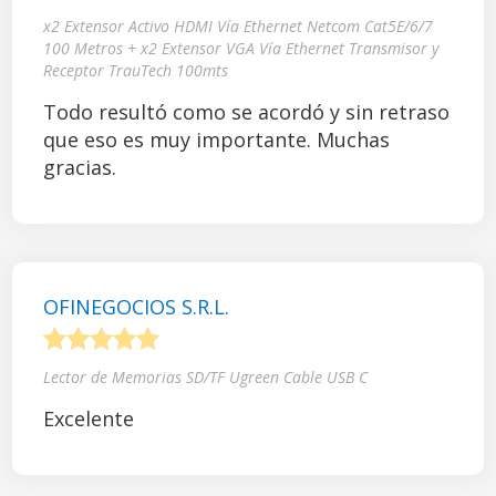
1
2
3
4
5
x2 Extensor Activo HDMI Vía Ethernet Netcom Cat5E/6/7
100 Metros + x2 Extensor VGA Vía Ethernet Transmisor y
Receptor TrauTech 100mts
Todo resultó como se acordó y sin retraso
que eso es muy importante. Muchas
gracias.
OFINEGOCIOS S.R.L.
1
2
3
4
5
Lector de Memorias SD/TF Ugreen Cable USB C
Excelente