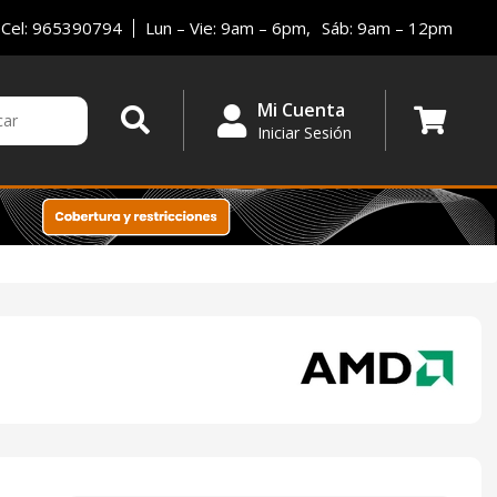
Cel: 965390794
Lun – Vie: 9am – 6pm,
Sáb: 9am – 12pm
Mi Cuenta
Iniciar Sesión