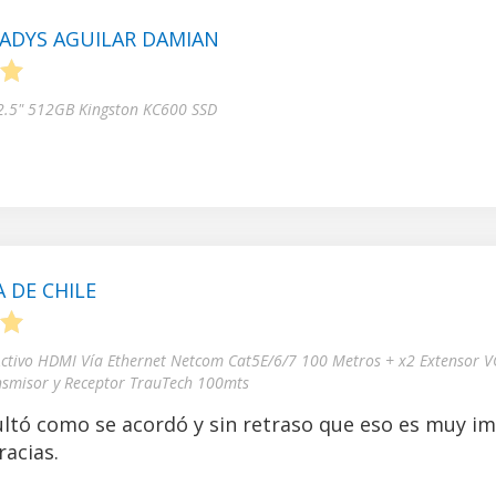
ADYS AGUILAR DAMIAN
5
 2.5" 512GB Kingston KC600 SSD
 DE CHILE
5
Activo HDMI Vía Ethernet Netcom Cat5E/6/7 100 Metros + x2 Extensor V
nsmisor y Receptor TrauTech 100mts
ltó como se acordó y sin retraso que eso es muy i
acias.