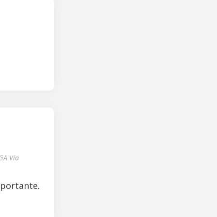
GA Vía
mportante.