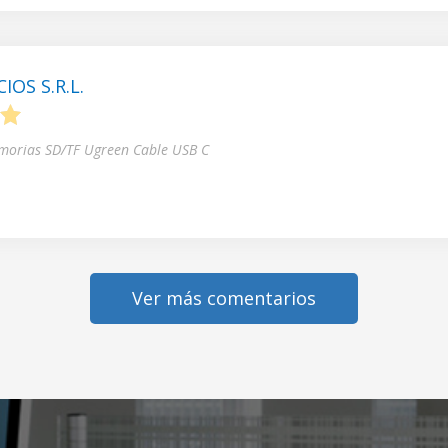
OS S.R.L.
5
morias SD/TF Ugreen Cable USB C
Ver más comentarios