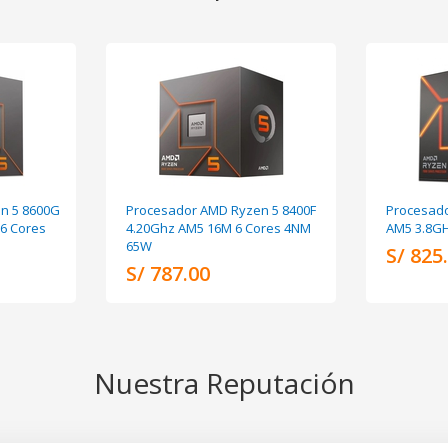
n 5 8600G
Procesador AMD Ryzen 5 8400F
Procesado
6 Cores
4.20Ghz AM5 16M 6 Cores 4NM
AM5 3.8GH
65W
S/ 825
S/ 787.00
Nuestra Reputación