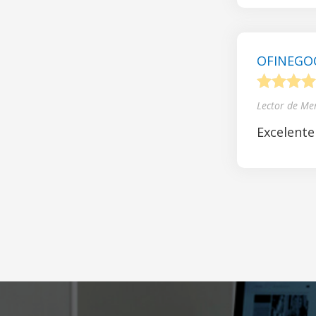
OFINEGOCI
1
2
3
4
Lector de Me
Excelente