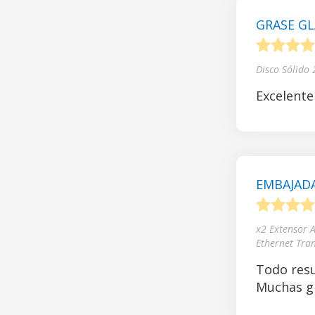
GRASE GL
1
2
3
4
Disco Sólido
Excelente
EMBAJADA
1
2
3
4
x2 Extensor 
Ethernet Tra
Todo resu
Muchas gr