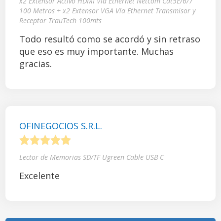
x2 Extensor Activo HDMI Vía Ethernet Netcom Cat5E/6/7
100 Metros + x2 Extensor VGA Vía Ethernet Transmisor y
Receptor TrauTech 100mts
Todo resultó como se acordó y sin retraso
que eso es muy importante. Muchas
gracias.
OFINEGOCIOS S.R.L.
1
2
3
4
5
Lector de Memorias SD/TF Ugreen Cable USB C
Excelente