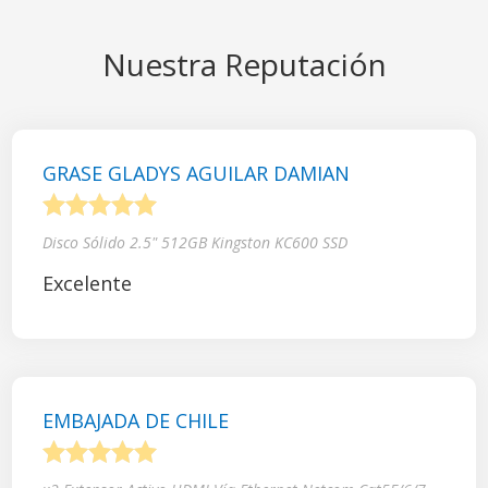
Nuestra Reputación
GRASE GLADYS AGUILAR DAMIAN
1
2
3
4
5
Disco Sólido 2.5" 512GB Kingston KC600 SSD
Excelente
EMBAJADA DE CHILE
1
2
3
4
5