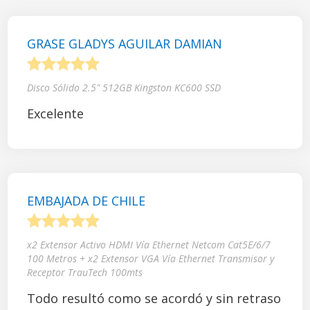
GRASE GLADYS AGUILAR DAMIAN
1
2
3
4
5
Disco Sólido 2.5" 512GB Kingston KC600 SSD
Excelente
EMBAJADA DE CHILE
1
2
3
4
5
x2 Extensor Activo HDMI Vía Ethernet Netcom Cat5E/6/7
100 Metros + x2 Extensor VGA Vía Ethernet Transmisor y
Receptor TrauTech 100mts
Todo resultó como se acordó y sin retraso