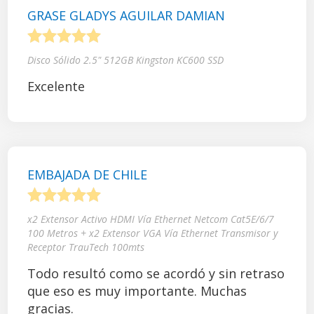
GRASE GLADYS AGUILAR DAMIAN
1
2
3
4
5
Disco Sólido 2.5" 512GB Kingston KC600 SSD
Excelente
EMBAJADA DE CHILE
1
2
3
4
5
x2 Extensor Activo HDMI Vía Ethernet Netcom Cat5E/6/7
100 Metros + x2 Extensor VGA Vía Ethernet Transmisor y
Receptor TrauTech 100mts
Todo resultó como se acordó y sin retraso
que eso es muy importante. Muchas
gracias.