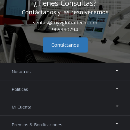
¿Tienes Consultas?
Contáctanos y las resolveremos
ventas@myvglobaltech.com
965390794
Contáctanos
Nosotros
Políticas
Mi Cuenta
Premios & Bonificaciones