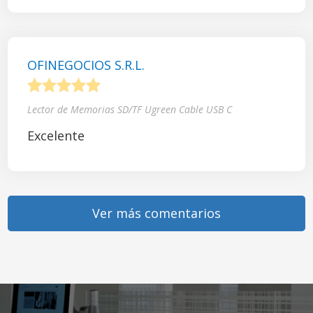
OFINEGOCIOS S.R.L.
1
2
3
4
5
Lector de Memorias SD/TF Ugreen Cable USB C
Excelente
Ver más comentarios