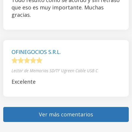
Todo resultó como se acordó y sin retraso
que eso es muy importante. Muchas
gracias.
OFINEGOCIOS S.R.L.
1
2
3
4
5
Lector de Memorias SD/TF Ugreen Cable USB C
Excelente
Ver más comentarios