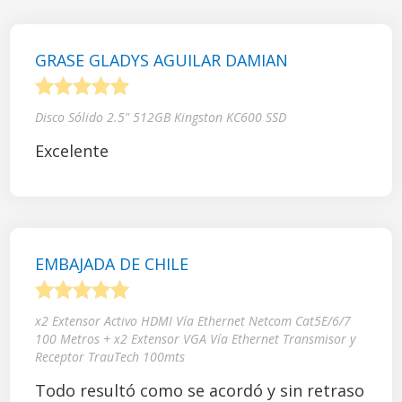
GRASE GLADYS AGUILAR DAMIAN
1
2
3
4
5
Disco Sólido 2.5" 512GB Kingston KC600 SSD
Excelente
EMBAJADA DE CHILE
1
2
3
4
5
x2 Extensor Activo HDMI Vía Ethernet Netcom Cat5E/6/7
100 Metros + x2 Extensor VGA Vía Ethernet Transmisor y
Receptor TrauTech 100mts
Todo resultó como se acordó y sin retraso