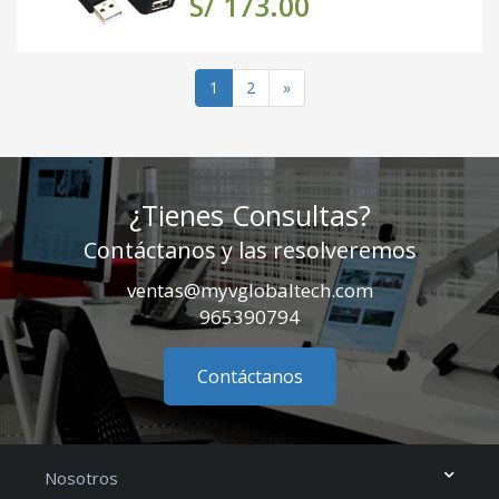
S/ 173.00
(actual)
1
2
»
¿Tienes Consultas?
Contáctanos y las resolveremos
ventas@myvglobaltech.com
965390794
Contáctanos
Nosotros