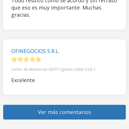
Todo resultó como se acordó y sin retraso
que eso es muy importante. Muchas
gracias.
OFINEGOCIOS S.R.L.
1
2
3
4
5
Lector de Memorias SD/TF Ugreen Cable USB C
Excelente
Ver más comentarios