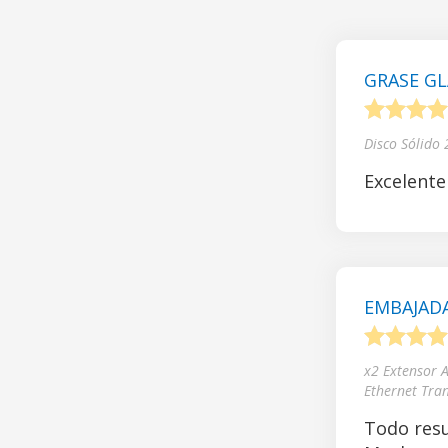
GRASE GL
1
2
3
4
Disco Sólido
Excelente
EMBAJADA
1
2
3
4
x2 Extensor 
Ethernet Tra
Todo resu