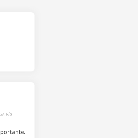
GA Vía
mportante.