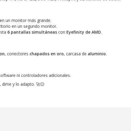
 en un monitor más grande.
itorio en un segundo monitor.
asta
6 pantallas simultáneas
con
Eyefinity de AMD
.
lon
, conectores
chapados en oro
, carcasa de
aluminio
.
software ni controladores adicionales.
, dime y lo adapto. 🚀😊