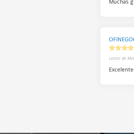
Muchas gr
OFINEGOCI
1
2
3
4
Lector de Me
Excelente