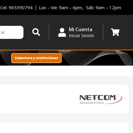
Cel: 965390794
Lun – Vie: 9am – 6pm,
Sáb: 9am – 12pm
Mi Cuenta
Iniciar Sesión