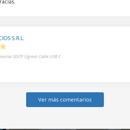
acias.
OS S.R.L.
5
morias SD/TF Ugreen Cable USB C
Ver más comentarios