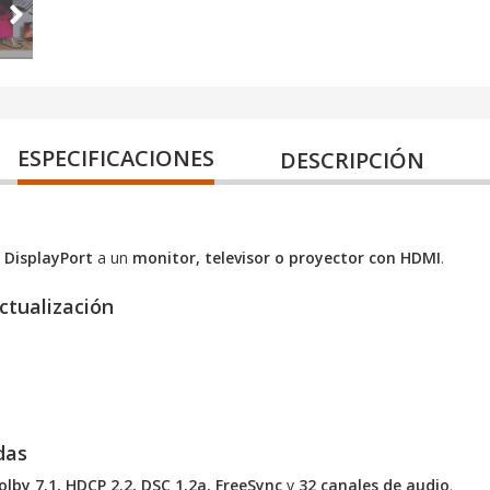
ESPECIFICACIONES
DESCRIPCIÓN
 DisplayPort
a un
monitor, televisor o proyector con HDMI
.
ctualización
das
lby 7.1, HDCP 2.2, DSC 1.2a, FreeSync
y
32 canales de audio
.