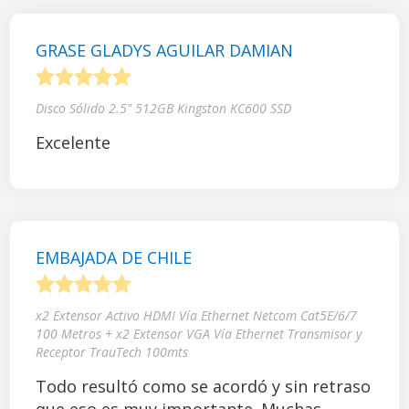
GRASE GLADYS AGUILAR DAMIAN
1
2
3
4
5
Disco Sólido 2.5" 512GB Kingston KC600 SSD
Excelente
EMBAJADA DE CHILE
1
2
3
4
5
x2 Extensor Activo HDMI Vía Ethernet Netcom Cat5E/6/7
100 Metros + x2 Extensor VGA Vía Ethernet Transmisor y
Receptor TrauTech 100mts
Todo resultó como se acordó y sin retraso