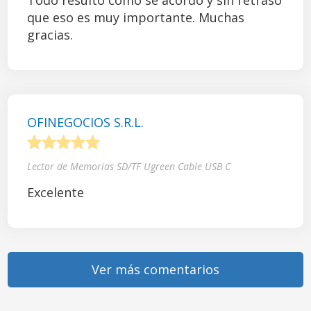
Todo resultó como se acordó y sin retraso
que eso es muy importante. Muchas
gracias.
OFINEGOCIOS S.R.L.
1
2
3
4
5
Lector de Memorias SD/TF Ugreen Cable USB C
Excelente
Ver más comentarios