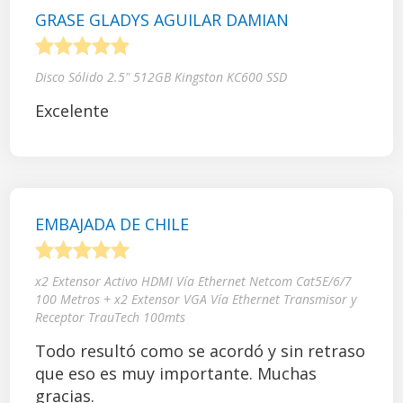
GRASE GLADYS AGUILAR DAMIAN
1
2
3
4
5
Disco Sólido 2.5" 512GB Kingston KC600 SSD
Excelente
EMBAJADA DE CHILE
1
2
3
4
5
x2 Extensor Activo HDMI Vía Ethernet Netcom Cat5E/6/7
100 Metros + x2 Extensor VGA Vía Ethernet Transmisor y
Receptor TrauTech 100mts
Todo resultó como se acordó y sin retraso
que eso es muy importante. Muchas
gracias.