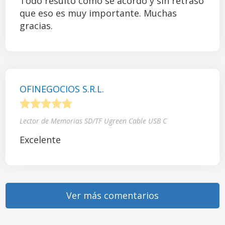
Todo resultó como se acordó y sin retraso
que eso es muy importante. Muchas
gracias.
OFINEGOCIOS S.R.L.
1
2
3
4
5
Lector de Memorias SD/TF Ugreen Cable USB C
Excelente
Ver más comentarios