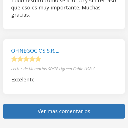
Todo resultó como se acordó y sin retraso
que eso es muy importante. Muchas
gracias.
OFINEGOCIOS S.R.L.
1
2
3
4
5
Lector de Memorias SD/TF Ugreen Cable USB C
Excelente
Ver más comentarios