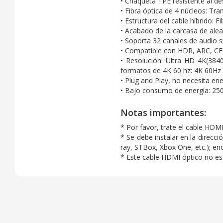
• Chaqueta TPE resistente al de
• Fibra óptica de 4 núcleos: Tra
• Estructura del cable híbrido: F
• Acabado de la carcasa de alea
• Soporta 32 canales de audio s
• Compatible con HDR, ARC, CE
• Resolución: Ultra HD 4K(38
formatos de 4K 60 hz: 4K 60Hz 8
• Plug and Play, no necesita ene
• Bajo consumo de energía: 250
Notas importantes:
* Por favor, trate el cable HDM
* Se debe instalar en la direcc
ray, STBox, Xbox One, etc.); en
* Este cable HDMI óptico no es