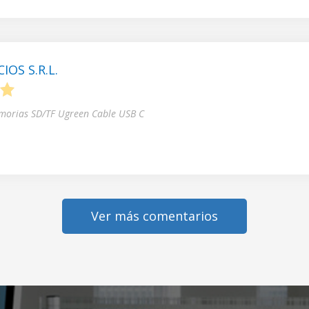
OS S.R.L.
5
morias SD/TF Ugreen Cable USB C
Ver más comentarios