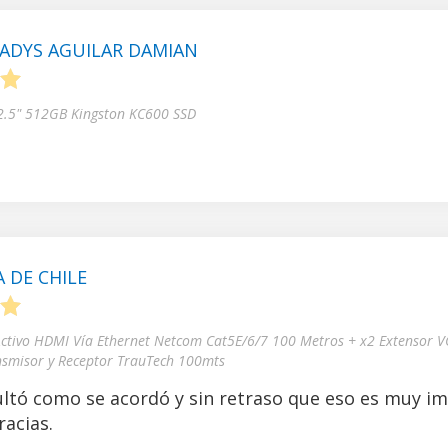
ADYS AGUILAR DAMIAN
5
 2.5" 512GB Kingston KC600 SSD
 DE CHILE
5
Activo HDMI Vía Ethernet Netcom Cat5E/6/7 100 Metros + x2 Extensor V
nsmisor y Receptor TrauTech 100mts
ltó como se acordó y sin retraso que eso es muy i
acias.