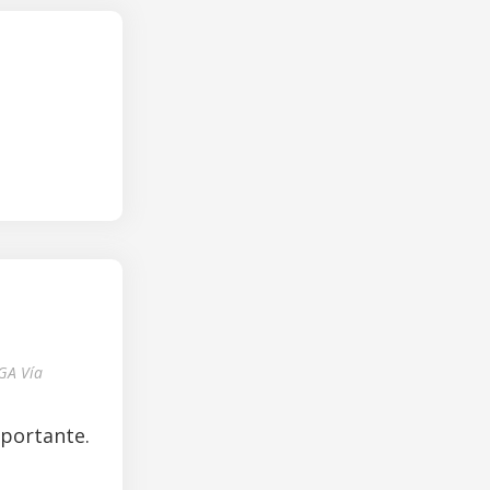
GA Vía
mportante.