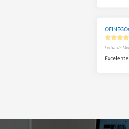
OFINEGOCI
1
2
3
4
Lector de Me
Excelente