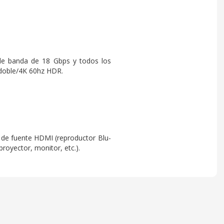
de banda de 18 Gbps y todos los
n doble/4K 60hz HDR.
s de fuente HDMI (reproductor Blu-
royector, monitor, etc.).