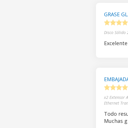
GRASE GL
1
2
3
4
Disco Sólido
Excelente
EMBAJADA
1
2
3
4
x2 Extensor 
Ethernet Tra
Todo resu
Muchas gr