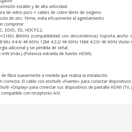
sgaste.
nsmisión estable y de alta velocidad.
ibra de vidrio puro + cables de cobre libres de oxígeno.
ción de zinc: Firme, evita eficazmente el agrietamiento.
in comprimir.
C, EDID, 3D, HDCP2.2.
40×2160) @60Hz (compatibilidad con descendencia) Soporta ancho 
 bits 4:4:4/ 4K 60Hz 12bit 4:2:2/ 4K 60Hz 16bit 4:2:0/ 4K 60Hz Visió
rgía adicional y sin pérdida de señal.
 mW (máx.) (Potencia extraída de fuente HDMI).
I de fibra suavemente a medida que realiza la instalación.
ión correcta: El cable con enchufe «Fuente» para conectar dispositivo
chufe «Display» para conectar sus dispositivos de pantalla HDMI (TV, p
 compatible con receptores A/V.