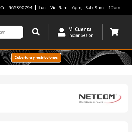
Cel: 965390794
Lun – Vie: 9am – 6pm,
Sáb: 9am – 12pm
Mi Cuenta
Iniciar Sesión