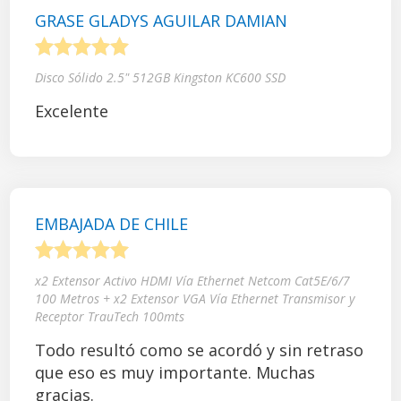
GRASE GLADYS AGUILAR DAMIAN
1
2
3
4
5
Disco Sólido 2.5" 512GB Kingston KC600 SSD
Excelente
EMBAJADA DE CHILE
1
2
3
4
5
x2 Extensor Activo HDMI Vía Ethernet Netcom Cat5E/6/7
100 Metros + x2 Extensor VGA Vía Ethernet Transmisor y
Receptor TrauTech 100mts
Todo resultó como se acordó y sin retraso
que eso es muy importante. Muchas
gracias.