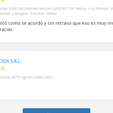
5
Activo HDMI Vía Ethernet Netcom Cat5E/6/7 100 Metros + x2 Extensor V
nsmisor y Receptor TrauTech 100mts
ltó como se acordó y sin retraso que eso es muy i
acias.
OS S.R.L.
5
morias SD/TF Ugreen Cable USB C