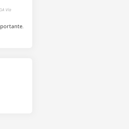
GA Vía
mportante.