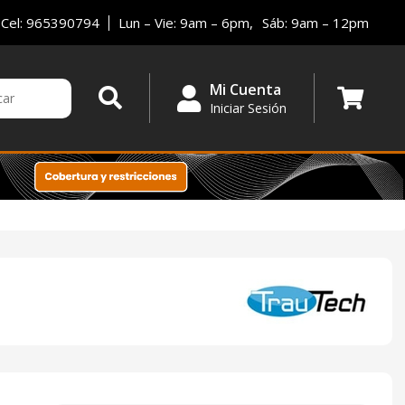
Cel: 965390794
Lun – Vie: 9am – 6pm,
Sáb: 9am – 12pm
Mi Cuenta
Iniciar Sesión