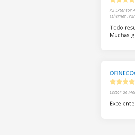
1
2
3
4
x2 Extensor 
Ethernet Tra
Todo resu
Muchas gr
OFINEGOCI
1
2
3
4
Lector de Me
Excelente