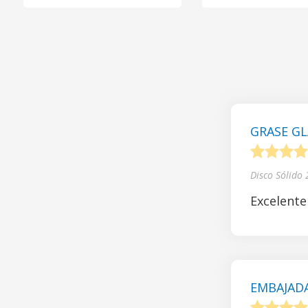
GRASE GL
1
2
3
4
Disco Sólido
Excelente
EMBAJADA