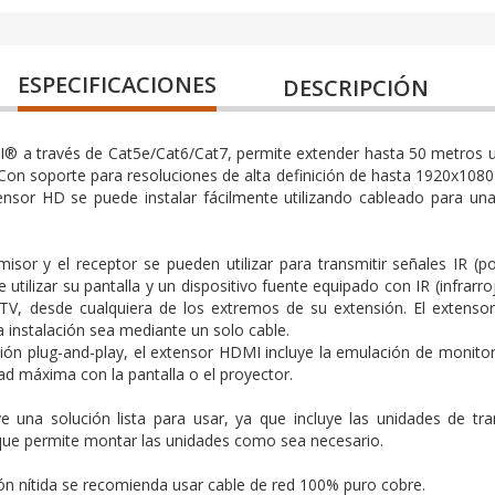
ESPECIFICACIONES
DESCRIPCIÓN
I® a través de Cat5e/Cat6/Cat7, permite extender hasta 50 metros 
 Con soporte para resoluciones de alta definición de hasta 1920x1080
xtensor HD se puede instalar fácilmente utilizando cableado para un
misor y el receptor se pueden utilizar para transmitir señales IR (p
e utilizar su pantalla y un dispositivo fuente equipado con IR (infrar
e TV, desde cualquiera de los extremos de su extensión. El extens
a instalación sea mediante un solo cable.
alación plug-and-play, el extensor HDMI incluye la emulación de monito
dad máxima con la pantalla o el proyector.
e una solución lista para usar, ya que incluye las unidades de tr
ue permite montar las unidades como sea necesario.
ón nítida se recomienda usar cable de red 100% puro cobre.