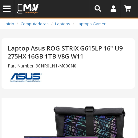
Inicio
Computadoras
Laptops
Laptops Gamer
Laptop Asus ROG STRIX G615LP 16" U9
275HX 16GB 1TB V8G W11
Part Number: 90NR0LN1-M000N0