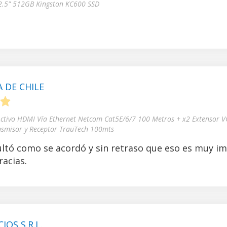
 2.5" 512GB Kingston KC600 SSD
 DE CHILE
5
Activo HDMI Vía Ethernet Netcom Cat5E/6/7 100 Metros + x2 Extensor V
nsmisor y Receptor TrauTech 100mts
ltó como se acordó y sin retraso que eso es muy i
acias.
OS S.R.L.