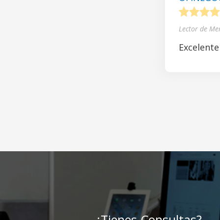
1
2
3
4
Lector de Me
Excelente
¿Tienes Consultas?