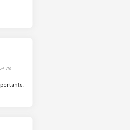
GA Vía
mportante.