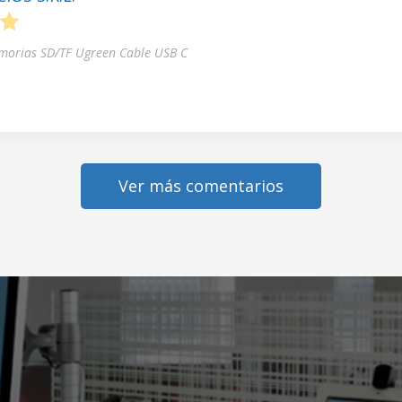
5
morias SD/TF Ugreen Cable USB C
Ver más comentarios