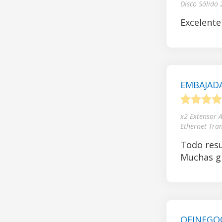
Disco Sólido
Excelente
EMBAJADA
1
2
3
4
x2 Extensor 
Ethernet Tra
Todo resu
Muchas gr
OFINEGOCI