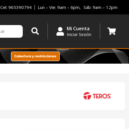
Cel: 965390794
Lun – Vie: 9am – 6pm,
Sáb: 9am – 12pm
Mi Cuenta
Iniciar Sesión