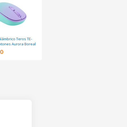
lámbrico Teros TE-
otones Aurora Boreal
00