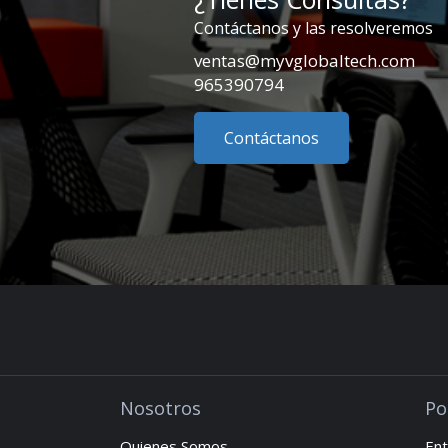
Contáctanos y las resolveremos
ventas@myvglobaltech.com
965390794
Contáctanos
Nosotros
Po
Quienes Somos
Ent