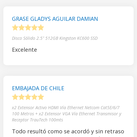
GRASE GLADYS AGUILAR DAMIAN
1
2
3
4
5
Disco Sólido 2.5" 512GB Kingston KC600 SSD
Excelente
EMBAJADA DE CHILE
1
2
3
4
5
x2 Extensor Activo HDMI Vía Ethernet Netcom Cat5E/6/7
100 Metros + x2 Extensor VGA Vía Ethernet Transmisor y
Receptor TrauTech 100mts
Todo resultó como se acordó y sin retraso