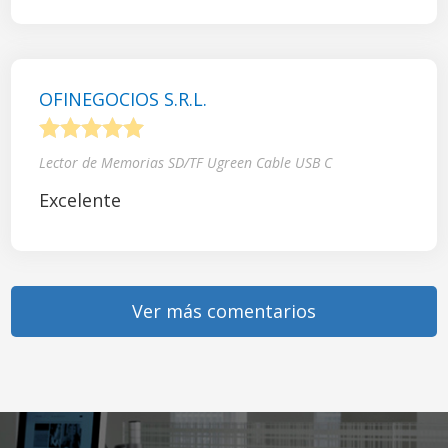
OFINEGOCIOS S.R.L.
1
2
3
4
5
Lector de Memorias SD/TF Ugreen Cable USB C
Excelente
Ver más comentarios