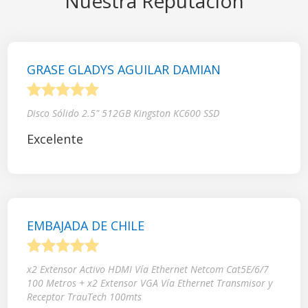
Nuestra Reputación
GRASE GLADYS AGUILAR DAMIAN
1
2
3
4
5
Disco Sólido 2.5" 512GB Kingston KC600 SSD
Excelente
EMBAJADA DE CHILE
1
2
3
4
5
x2 Extensor Activo HDMI Vía Ethernet Netcom Cat5E/6/7
100 Metros + x2 Extensor VGA Vía Ethernet Transmisor y
Receptor TrauTech 100mts