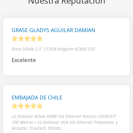
Nuestra Reputación
GRASE GLADYS AGUILAR DAMIAN
1
2
3
4
5
Disco Sólido 2.5" 512GB Kingston KC600 SSD
Excelente
EMBAJADA DE CHILE
1
2
3
4
5
x2 Extensor Activo HDMI Vía Ethernet Netcom Cat5E/6/7
100 Metros + x2 Extensor VGA Vía Ethernet Transmisor y
Receptor TrauTech 100mts